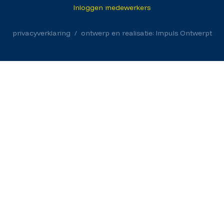
Inloggen medewerkers
privacyverklaring
/ ontwerp en realisatie: Impuls Ontwerpt