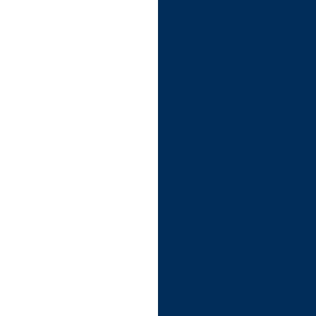
Bekijk
hier
onze
beleidsve