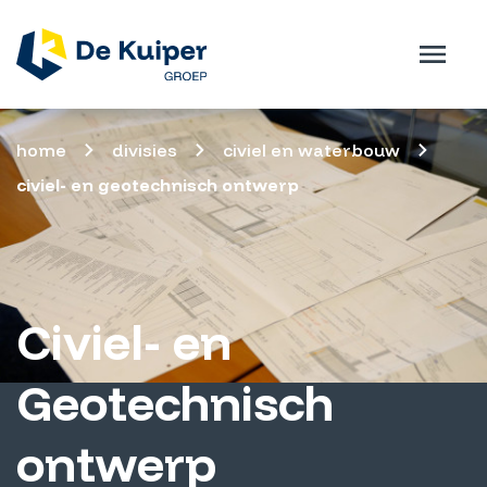
home
divisies
civiel en waterbouw
civiel- en geotechnisch ontwerp
Civiel- en
Geotechnisch
ontwerp