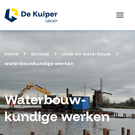
home
divisies
civiel en waterbouw
waterbouwkundige werken
Waterbouw­
kundige werken