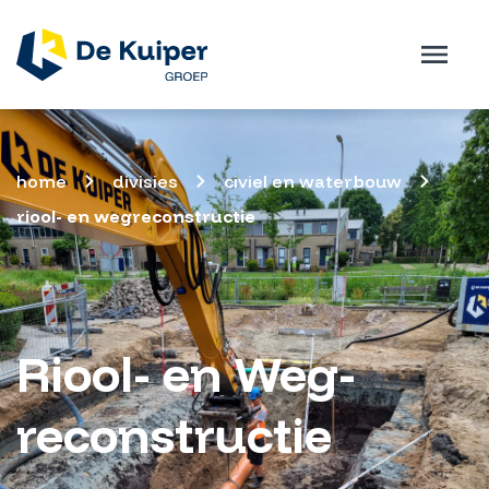
home
divisies
civiel en waterbouw
riool- en wegreconstructie
Riool- en Weg­
reconstructie